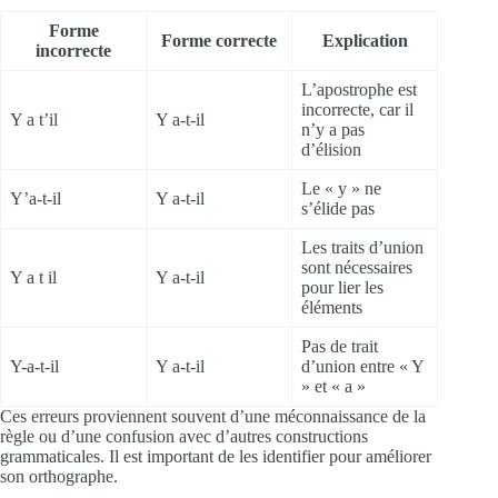
Forme
Forme correcte
Explication
incorrecte
L’apostrophe est
incorrecte, car il
Y a t’il
Y a-t-il
n’y a pas
d’élision
Le « y » ne
Y’a-t-il
Y a-t-il
s’élide pas
Les traits d’union
sont nécessaires
Y a t il
Y a-t-il
pour lier les
éléments
Pas de trait
Y-a-t-il
Y a-t-il
d’union entre « Y
» et « a »
Ces erreurs proviennent souvent d’une méconnaissance de la
règle ou d’une confusion avec d’autres constructions
grammaticales. Il est important de les identifier pour améliorer
son orthographe.