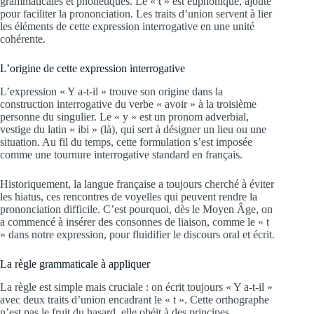
grammaticales et phonétiques. Le « t » est euphonique, ajouté
pour faciliter la prononciation. Les traits d’union servent à lier
les éléments de cette expression interrogative en une unité
cohérente.
L’origine de cette expression interrogative
L’expression « Y a-t-il » trouve son origine dans la
construction interrogative du verbe « avoir » à la troisième
personne du singulier. Le « y » est un pronom adverbial,
vestige du latin « ibi » (là), qui sert à désigner un lieu ou une
situation. Au fil du temps, cette formulation s’est imposée
comme une tournure interrogative standard en français.
Historiquement, la langue française a toujours cherché à éviter
les hiatus, ces rencontres de voyelles qui peuvent rendre la
prononciation difficile. C’est pourquoi, dès le Moyen Âge, on
a commencé à insérer des consonnes de liaison, comme le « t
» dans notre expression, pour fluidifier le discours oral et écrit.
La règle grammaticale à appliquer
La règle est simple mais cruciale : on écrit toujours « Y a-t-il »
avec deux traits d’union encadrant le « t ». Cette orthographe
n’est pas le fruit du hasard, elle obéit à des principes