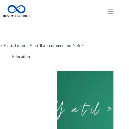
Passer
au
contenu
« Y a-t-il » ou « Y a-t’il » : comment on écrit ?
Education