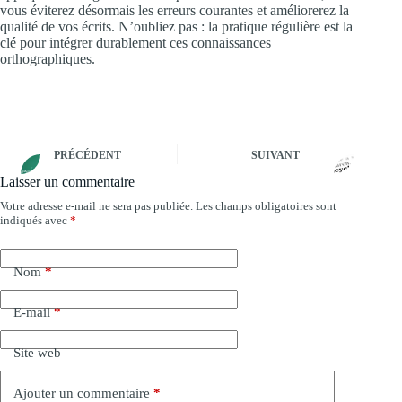
vous éviterez désormais les erreurs courantes et améliorerez la
qualité de vos écrits. N’oubliez pas : la pratique régulière est la
clé pour intégrer durablement ces connaissances
orthographiques.
PRÉCÉDENT
SUIVANT
Laisser un commentaire
Votre adresse e-mail ne sera pas publiée.
Les champs obligatoires sont
A
indiqués avec
*
l
t
e
Nom
*
r
n
a
E-mail
*
t
i
Site web
v
e
:
Ajouter un commentaire
*