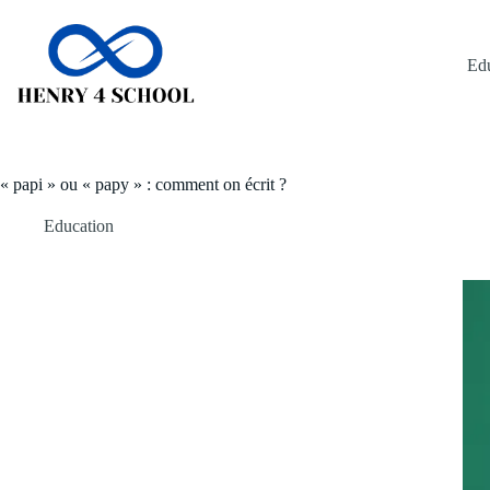
Passer
au
contenu
Ed
« papi » ou « papy » : comment on écrit ?
Education