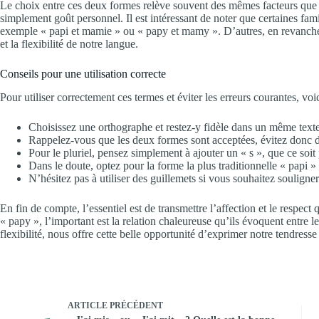
Le choix entre ces deux formes relève souvent des mêmes facteurs que po
simplement goût personnel. Il est intéressant de noter que certaines fa
exemple « papi et mamie » ou « papy et mamy ». D’autres, en revanche, n’
et la flexibilité de notre langue.
Conseils pour une utilisation correcte
Pour utiliser correctement ces termes et éviter les erreurs courantes, voi
Choisissez une orthographe et restez-y fidèle dans un même text
Rappelez-vous que les deux formes sont acceptées, évitez donc d
Pour le pluriel, pensez simplement à ajouter un « s », que ce soit
Dans le doute, optez pour la forme la plus traditionnelle « papi »
N’hésitez pas à utiliser des guillemets si vous souhaitez souligne
En fin de compte, l’essentiel est de transmettre l’affection et le respec
« papy », l’important est la relation chaleureuse qu’ils évoquent entre l
flexibilité, nous offre cette belle opportunité d’exprimer notre tendress
ARTICLE
PRÉCÉDENT