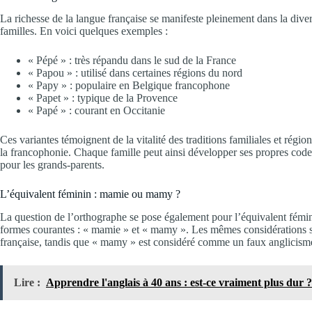
La richesse de la langue française se manifeste pleinement dans la diver
familles. En voici quelques exemples :
« Pépé » : très répandu dans le sud de la France
« Papou » : utilisé dans certaines régions du nord
« Papy » : populaire en Belgique francophone
« Papet » : typique de la Provence
« Papé » : courant en Occitanie
Ces variantes témoignent de la vitalité des traditions familiales et régiona
la francophonie. Chaque famille peut ainsi développer ses propres codes
pour les grands-parents.
L’équivalent féminin : mamie ou mamy ?
La question de l’orthographe se pose également pour l’équivalent fém
formes courantes : « mamie » et « mamy ». Les mêmes considérations s’a
française, tandis que « mamy » est considéré comme un faux anglicisme
Lire :
Apprendre l'anglais à 40 ans : est-ce vraiment plus dur ?