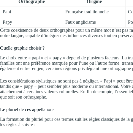
Orthographe
Origine
Papi
Française traditionnelle
Co
Papy
Faux anglicisme
Po
Cette coexistence de deux orthographes pour un même mot n’est pas rare e
notre langue, capable d’intégrer des influences diverses tout en préserva
Quelle graphie choisir ?
Le choix entre « papi » et « papy » dépend de plusieurs facteurs. La tra
familles ont une préférence marquée pour l’une ou l’autre forme, transm
également entrer en jeu, certaines régions privilégiant une orthographe p
Les considérations stylistiques ne sont pas à négliger. « Papi » peut êt
tandis que « papy » peut sembler plus moderne ou international. Votre cho
attachement à certaines valeurs culturelles. En fin de compte, l’essentie
que soit son orthographe.
Le pluriel de ces appellations
La formation du pluriel pour ces termes suit les règles classiques de la
les règles à suivre :