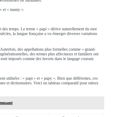
ersonnelles ou familiales.
 » et « mamy ».
uit des temps. Le terme « papi » dérive naturellement du mot
 siècles, la langue française a vu émerger diverses variations
. Autrefois, des appellations plus formelles comme « grand-
ergénérationnelles, des termes plus affectueux et familiers ont
e sont imposés comme des favoris dans le langage courant.
utilisées : « papi » et « papy ». Bien que différentes, ces
es et dictionnaires. Voici un tableau comparatif pour mieux
 amusant