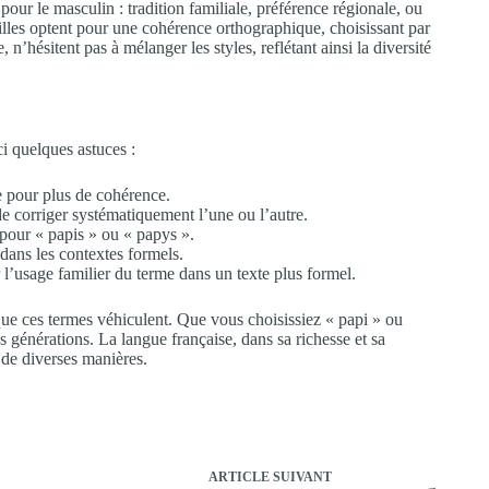
ur le masculin : tradition familiale, préférence régionale, ou
milles optent pour une cohérence orthographique, choisissant par
hésitent pas à mélanger les styles, reflétant ainsi la diversité
ci quelques astuces :
e pour plus de cohérence.
e corriger systématiquement l’une ou l’autre.
 pour « papis » ou « papys ».
 dans les contextes formels.
r l’usage familier du terme dans un texte plus formel.
t que ces termes véhiculent. Que vous choisissiez « papi » ou
es générations. La langue française, dans sa richesse et sa
e de diverses manières.
ARTICLE
SUIVANT