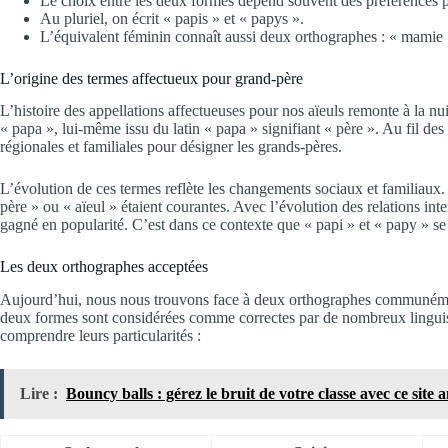
Le choix entre les deux formes dépend souvent des préférences p
Au pluriel, on écrit « papis » et « papys ».
L’équivalent féminin connaît aussi deux orthographes : « mamie
L’origine des termes affectueux pour grand-père
L’histoire des appellations affectueuses pour nos aïeuls remonte à la n
« papa », lui-même issu du latin « papa » signifiant « père ». Au fil des
régionales et familiales pour désigner les grands-pères.
L’évolution de ces termes reflète les changements sociaux et familiaux
père » ou « aïeul » étaient courantes. Avec l’évolution des relations int
gagné en popularité. C’est dans ce contexte que « papi » et « papy » s
Les deux orthographes acceptées
Aujourd’hui, nous nous trouvons face à deux orthographes communément 
deux formes sont considérées comme correctes par de nombreux linguist
comprendre leurs particularités :
Lire :
Bouncy balls : gérez le bruit de votre classe avec ce site