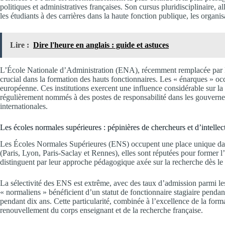
politiques et administratives françaises. Son cursus pluridisciplinaire, a
les étudiants à des carrières dans la haute fonction publique, les organisa
Lire :
Dire l'heure en anglais : guide et astuces
L’École Nationale d’Administration (ENA), récemment remplacée par l’I
crucial dans la formation des hauts fonctionnaires. Les « énarques » occ
européenne. Ces institutions exercent une influence considérable sur la 
régulièrement nommés à des postes de responsabilité dans les gouverneme
internationales.
Les écoles normales supérieures : pépinières de chercheurs et d’intellec
Les Écoles Normales Supérieures (ENS) occupent une place unique da
(Paris, Lyon, Paris-Saclay et Rennes), elles sont réputées pour former l’
distinguent par leur approche pédagogique axée sur la recherche dès le 
La sélectivité des ENS est extrême, avec des taux d’admission parmi le
« normaliens » bénéficient d’un statut de fonctionnaire stagiaire pendant
pendant dix ans. Cette particularité, combinée à l’excellence de la form
renouvellement du corps enseignant et de la recherche française.