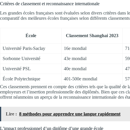
Critères de classement et reconnaissance internationale
Les grandes écoles françaises sont évaluées selon divers critères dans l
comparatif des meilleures écoles françaises selon différents classements
École
Classement Shanghai 2023
Université Paris-Saclay
16e mondial
71
Sorbonne Université
43e mondial
59
Université PSL
40e mondial
47
École Polytechnique
401-500e mondial
57
Ces classements prennent en compte des critères tels que la qualité de la
employeurs et l’insertion professionnelle des diplômés. Bien que ces cl
offrent néanmoins un aperçu de la reconnaissance internationale des éta
Lire :
8 méthodes pour apprendre une langue rapidement
L’impact professionnel d’un diplôme d’une grande école