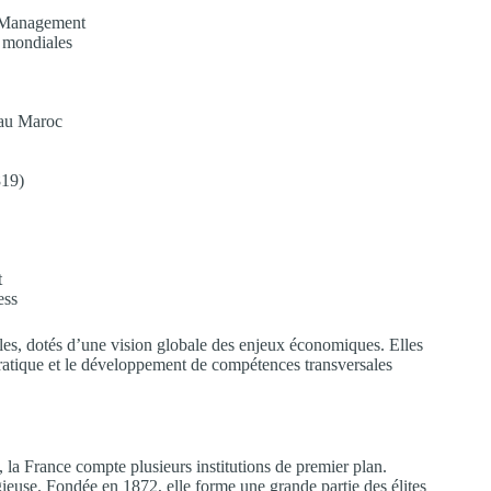
n Management
s mondiales
 au Maroc
819)
t
ess
bles, dotés d’une vision globale des enjeux économiques. Elles
 pratique et le développement de compétences transversales
 la France compte plusieurs institutions de premier plan.
gieuse. Fondée en 1872, elle forme une grande partie des élites