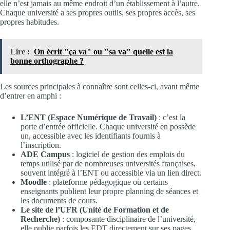
elle n’est jamais au même endroit d’un établissement à l’autre.
Chaque université a ses propres outils, ses propres accès, ses
propres habitudes.
Lire :
On écrit "ça va" ou "sa va" quelle est la
bonne orthographe ?
Les sources principales à connaître sont celles-ci, avant même
d’entrer en amphi :
L’ENT (Espace Numérique de Travail)
: c’est la
porte d’entrée officielle. Chaque université en possède
un, accessible avec les identifiants fournis à
l’inscription.
ADE Campus
: logiciel de gestion des emplois du
temps utilisé par de nombreuses universités françaises,
souvent intégré à l’ENT ou accessible via un lien direct.
Moodle
: plateforme pédagogique où certains
enseignants publient leur propre planning de séances et
les documents de cours.
Le site de l’UFR (Unité de Formation et de
Recherche)
: composante disciplinaire de l’université,
elle publie parfois les EDT directement sur ses pages.