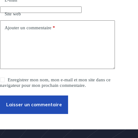
E-mail
*
t
i
Site web
v
e
:
Ajouter un commentaire
*
Enregistrer mon nom, mon e-mail et mon site dans ce
navigateur pour mon prochain commentaire.
Laisser un commentaire