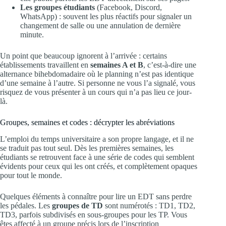
Les groupes étudiants
(Facebook, Discord,
WhatsApp) : souvent les plus réactifs pour signaler un
changement de salle ou une annulation de dernière
minute.
Un point que beaucoup ignorent à l’arrivée : certains
établissements travaillent en
semaines A et B
, c’est-à-dire une
alternance bihebdomadaire où le planning n’est pas identique
d’une semaine à l’autre. Si personne ne vous l’a signalé, vous
risquez de vous présenter à un cours qui n’a pas lieu ce jour-
là.
Groupes, semaines et codes : décrypter les abréviations
L’emploi du temps universitaire a son propre langage, et il ne
se traduit pas tout seul. Dès les premières semaines, les
étudiants se retrouvent face à une série de codes qui semblent
évidents pour ceux qui les ont créés, et complètement opaques
pour tout le monde.
Quelques éléments à connaître pour lire un EDT sans perdre
les pédales. Les
groupes de TD
sont numérotés : TD1, TD2,
TD3, parfois subdivisés en sous-groupes pour les TP. Vous
êtes affecté à un groupe précis lors de l’inscription