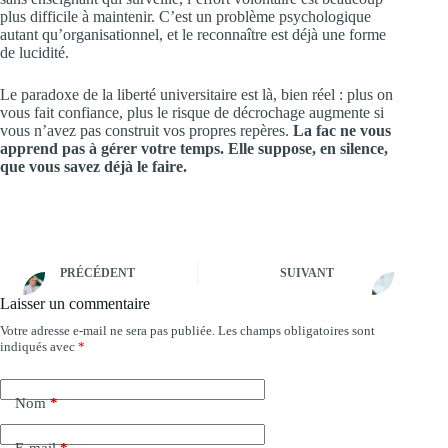
plus difficile à maintenir. C’est un problème psychologique
autant qu’organisationnel, et le reconnaître est déjà une forme
de lucidité.
Le paradoxe de la liberté universitaire est là, bien réel : plus on
vous fait confiance, plus le risque de décrochage augmente si
vous n’avez pas construit vos propres repères.
La fac ne vous
apprend pas à gérer votre temps. Elle suppose, en silence,
que vous savez déjà le faire.
PRÉCÉDENT
SUIVANT
Laisser un commentaire
Votre adresse e-mail ne sera pas publiée.
Les champs obligatoires sont
A
indiqués avec
*
l
t
e
Nom
*
r
n
a