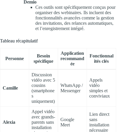
Demio
Ces outils sont spécifiquement conçus pour
organiser des webinaires. Ils incluent des
fonctionnalités avancées comme la gestion
des invitations, des relances automatiques,
et l’enregistrement intégré.
Tableau récapitulatif
Application
Besoin
Fonctionnal
Personne
recommand
spécifique
ités clés
ée
Discussion
vidéo avec 5
Appels
cousins
WhatsApp /
vidéo
Camille
(smartphone
Messenger
simples et
s
conviviaux
uniquement)
Appel vidéo
Lien direct
avec grands-
Google
sans
Alexia
parents sans
Meet
installation
installation
nécessaire