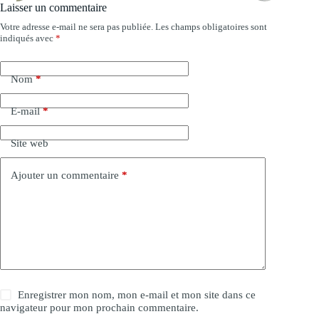
Laisser un commentaire
Votre adresse e-mail ne sera pas publiée.
Les champs obligatoires sont
A
indiqués avec
*
l
t
e
Nom
*
r
n
a
E-mail
*
t
i
Site web
v
e
:
Ajouter un commentaire
*
Enregistrer mon nom, mon e-mail et mon site dans ce
navigateur pour mon prochain commentaire.