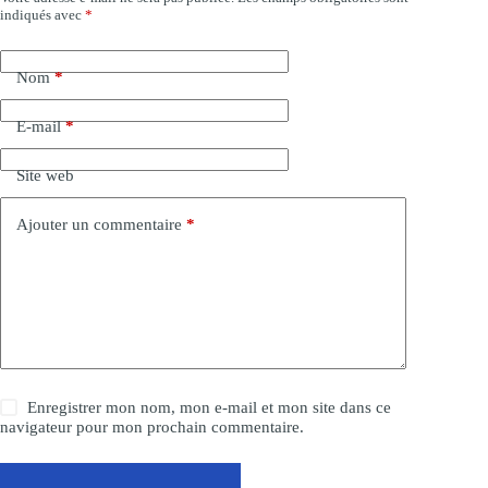
indiqués avec
*
l
t
e
Nom
*
r
n
a
E-mail
*
t
i
Site web
v
e
:
Ajouter un commentaire
*
Enregistrer mon nom, mon e-mail et mon site dans ce
navigateur pour mon prochain commentaire.