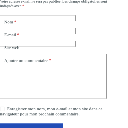
Votre adresse e-mail ne sera pas publiée.
Les champs obligatoires sont
A
indiqués avec
*
l
t
e
Nom
*
r
n
a
E-mail
*
t
i
Site web
v
e
:
Ajouter un commentaire
*
Enregistrer mon nom, mon e-mail et mon site dans ce
navigateur pour mon prochain commentaire.