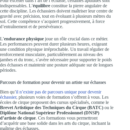
Pour exceller dans l’art de l’échasse, certaines aptitudes sont
indispensables. L’
équilibre
constitue la pierre angulaire de
cette discipline. Les échassiers doivent maîtriser leur centre de
gravité avec précision, tout en évoluant à plusieurs mètres du
sol. Cette compétence s’acquiert progressivement, à force
d’entraînement et de persévérance.
L’
endurance physique
joue un rôle crucial dans ce métier.
Les performances peuvent durer plusieurs heures, exigeant
une condition physique irréprochable. Un travail régulier de
renforcement musculaire, particulièrement au niveau des
jambes et du tronc, s’avère nécessaire pour supporter le poids
des échasses et maintenir une posture adéquate sur de longues
périodes.
Parcours de formation pour devenir un artiste sur échasses
Bien qu’
il n’existe pas de parcours unique pour devenir
échassier
, plusieurs voies de formation s’offrent à vous. Les
écoles de cirque proposent des cursus spécialisés, comme le
Brevet Artistique des Techniques du Cirque (BATC)
ou le
Diplôme National Supérieur Professionnel (DNSP)
d’artiste de cirque
. Ces formations vous permettront
d’acquérir une base solide dans les arts du cirque, incluant la
maîtrise des échasses.