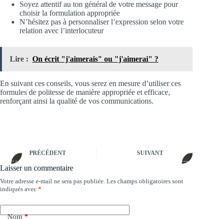
Soyez attentif au ton général de votre message pour
choisir la formulation appropriée
N’hésitez pas à personnaliser l’expression selon votre
relation avec l’interlocuteur
Lire :
On écrit "j'aimerais" ou "j'aimerai" ?
En suivant ces conseils, vous serez en mesure d’utiliser ces
formules de politesse de manière appropriée et efficace,
renforçant ainsi la qualité de vos communications.
PRÉCÉDENT
SUIVANT
Laisser un commentaire
Votre adresse e-mail ne sera pas publiée.
Les champs obligatoires sont
A
indiqués avec
*
l
t
e
Nom
*
r