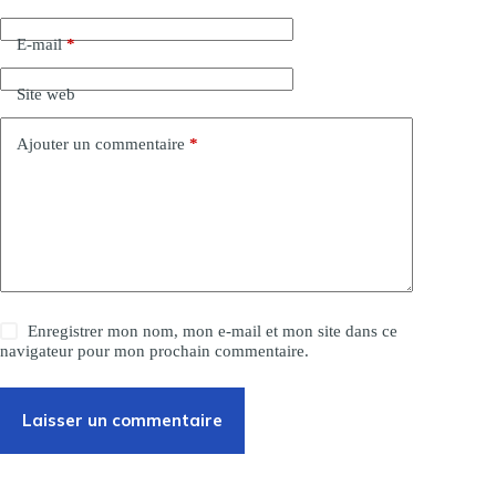
n
a
E-mail
*
t
i
Site web
v
e
:
Ajouter un commentaire
*
Enregistrer mon nom, mon e-mail et mon site dans ce
navigateur pour mon prochain commentaire.
Laisser un commentaire